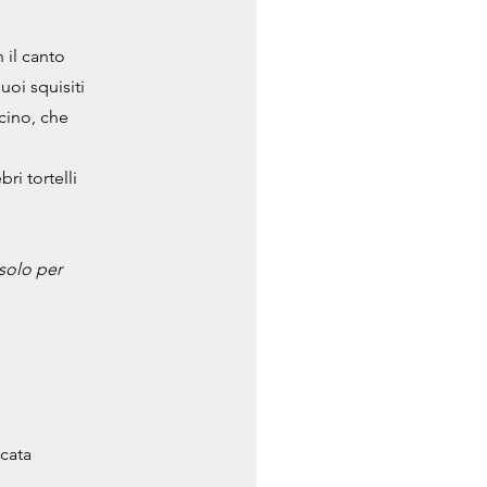
 il canto
uoi squisiti
rcino, che
ri tortelli
 solo per
scata