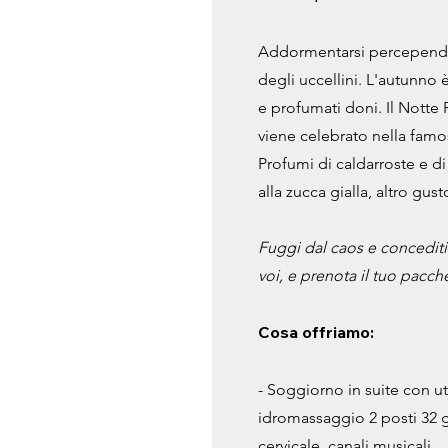
Addormentarsi percependo so
degli uccellini. L'autunno è
e profumati doni. Il Notte 
viene celebrato nella famos
Profumi di caldarroste e di
alla zucca gialla, altro gu
Fuggi dal caos e concediti
voi, e prenota il tuo pacch
Cosa offriamo:
- Soggiorno in suite con ut
idromassaggio 2 posti 32 ge
cervicale, canali musicali.