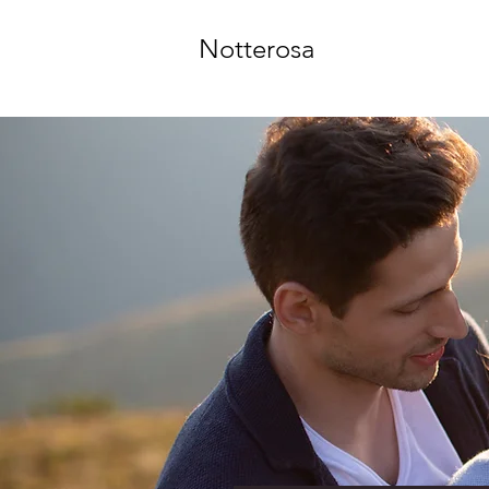
Notterosa
ilia Romagna.
a, Idromassaggi