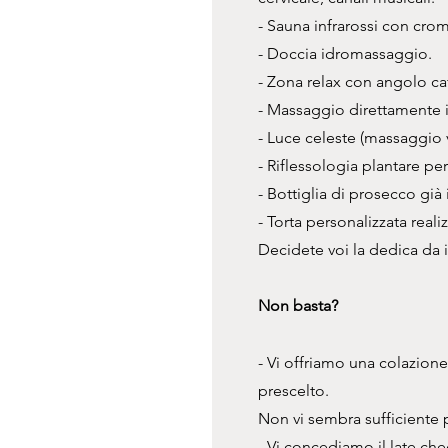
- Sauna infrarossi con cro
- Doccia idromassaggio.
- Zona relax con angolo caff
- Massaggio direttamente 
- Luce celeste (massaggio v
- Riflessologia plantare per
- Bottiglia di prosecco già i
- Torta personalizzata real
Decidete voi la dedica da in
Non basta?
- Vi offriamo una colazione 
prescelto.
Non vi sembra sufficiente 
- Vi concediamo il late ch