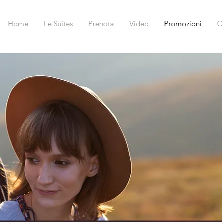
Home
Le Suites
Prenota
Video
Promozioni
C