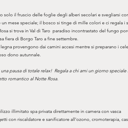
lo il fruscio delle foglie degli alberi secolari e svegliarsi con
 un mese speciale; il bosco si tinge di mille colori e ci regala i s
Rosa si trova in Val di Taro paradiso incontrastato del fungo po
a fiera di Borgo Taro a fine settembre.
 legna provengono dai camini accesi mentre si preparano i celeb
stoso dono autunnale.
 una pausa di totale relax! Regala a chi ami un giorno speciale
etto romantico al Notte Rosa.
ilizzo illimitato spa privata direttamente in camera con vasca
tti con riscaldatore e sanificatore all'ozono, cromoterapia, ca