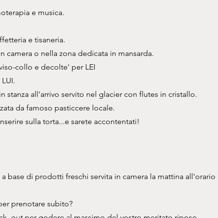
moterapia e musica.
etteria e tisaneria.
in camera o nella zona dedicata in mansarda.
iso-collo e decolte' per LEI
 LUI.
n stanza all'arrivo servito nel glacier con flutes in cristallo.
izzata da famoso pasticcere locale.
serire sulla torta...e sarete accontentati!
a base di prodotti freschi servita in camera la mattina all'orario
per prenotare subito?
eck -out per godere al massimo del vostro meritato riposo.