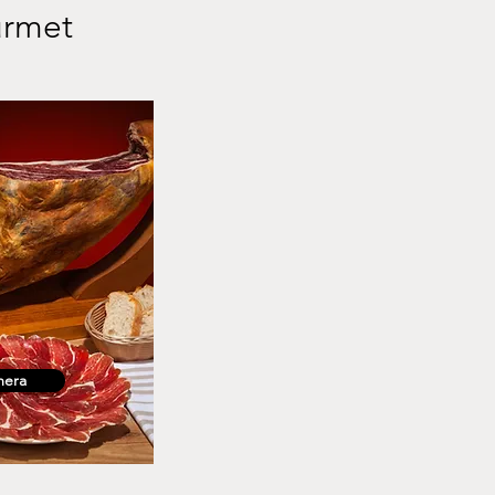
rmet
mera