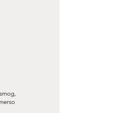
o smog,
mmerso