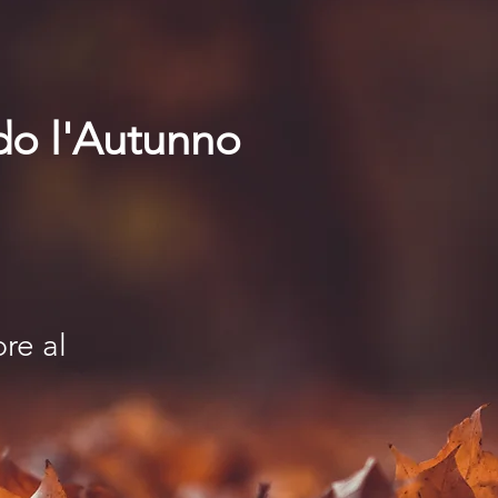
do l'Autunno
re al